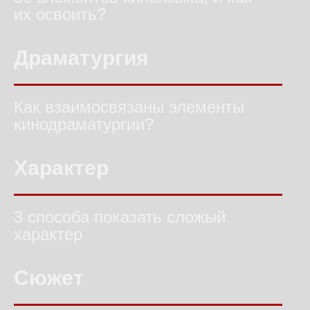
их освоить?
Драматургия
Как взаимосвязаны элементы
кинодраматургии?
Характер
3 способа показать сложый
характер
Сюжет