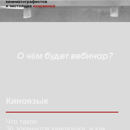
кинематографистов
и настоящих
киноманов
О чём будет вебинар?
Киноязык
Что такое
36 элементов киноязыка, и как