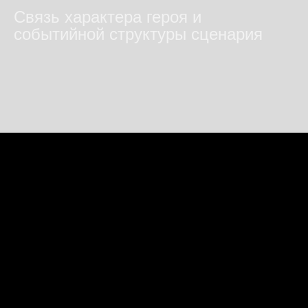
Связь характера героя и
событийной структуры сценария